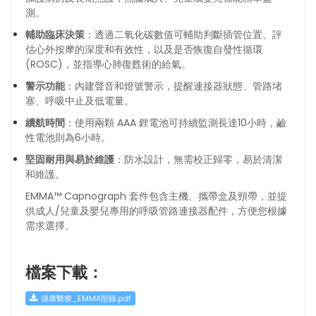
測。
輔助臨床決策
：透過二氧化碳數值可輔助判斷插管位置、評
估心外按摩的深度和有效性，以及是否恢復自發性循環
(ROSC)，並指導心肺復甦術的給氣。
警示功能
：內建聲音和燈號警示，提醒連接器狀態、管路堵
塞、呼吸中止及低電量。
續航時間
：使用兩顆 AAA 鋰電池可持續監測長達10小時，鹼
性電池則為6小時。
堅固耐用與易於維護
：防水設計，無需校正歸零，易於清潔
和維護。
EMMA™ Capnograph 套件包含主機、攜帶盒及頸帶，並提
供成人/兒童及嬰兒專用的呼吸管路連接器配件，方便您根據
需求選擇。
檔案下載：
德康醫療_EMMA型錄.pdf