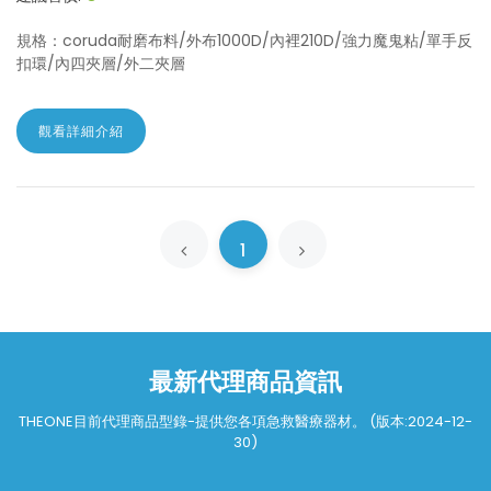
規格：coruda耐磨布料/外布1000D/內裡210D/強力魔鬼粘/單手反
扣環/內四夾層/外二夾層
觀看詳細介紹
1
最新代理商品資訊
THEONE目前代理商品型錄-提供您各項急救醫療器材。 (版本:2024-12-
30)