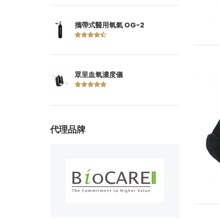
攜帶式醫用氧氣 OG-2
眾里血氧濃度儀
代理品牌