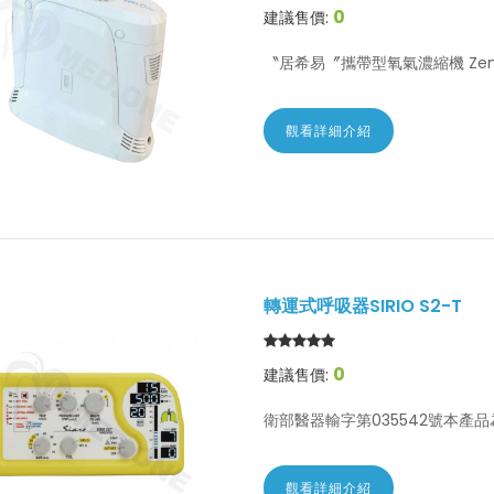
0
建議售價:
〝居希易〞攜帶型氧氣濃縮機 Zen-O 
觀看詳細介紹
轉運式呼吸器SIRIO S2-T
0
建議售價:
衛部醫器輸字第035542號本產品為
觀看詳細介紹