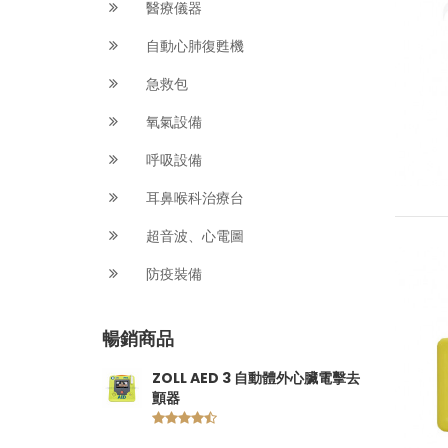
醫療儀器
自動心肺復甦機
急救包
氧氣設備
呼吸設備
耳鼻喉科治療台
超音波、心電圖
防疫裝備
暢銷商品
ZOLL AED 3 自動體外心臟電擊去
顫器