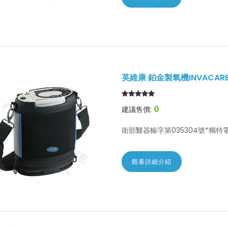
英維康 鉑金製氧機INVACAR
0
建議售價:
衛部醫器輸字第035304號*獨特電
觀看詳細介紹