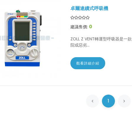
卓爾連續式呼吸機
0
建議售價:
ZOLL Z VENT轉運型呼吸器
院或惡劣...
觀看詳細介紹
1