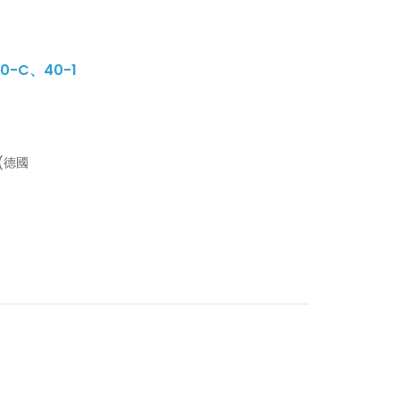
0-C、40-1
C(德國